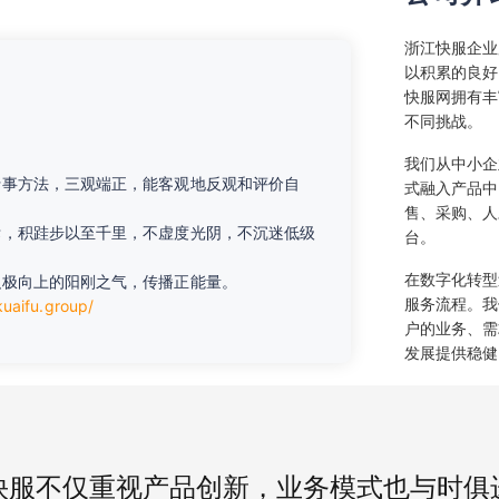
浙江快服企业
以积累的良好
快服网拥有丰
不同挑战。
。
我们从中小企
行事方法，三观端正，能客观地反观和评价自
式融入产品中
售、采购、人
标，积跬步以至千里，不虚度光阴，不沉迷低级
台。
在数字化转型
积极向上的阳刚之气，传播正能量。
服务流程。我
kuaifu.group/
户的业务、需
发展提供稳健
快服不仅重视产品创新，业务模式也与时俱