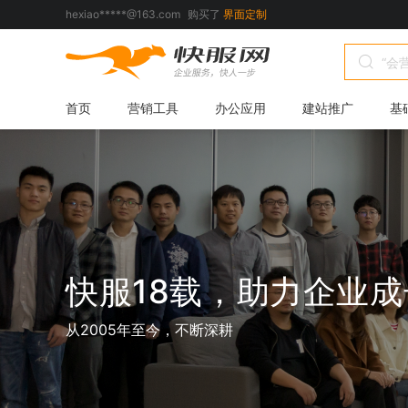
espowj****@gmail.com
购买了
53KF客服系统
465409****@qq.com
购买了
WiseCRM
815520****@qq.com
购买了
界面定制
首页
营销工具
办公应用
建站推广
基
277871****@qq.com
购买了
智序-微商城
307690****@qq.com
购买了
53KF客服系统
dihong********@gmail.com
购买了
智序-微商城
bjxhd1****@163.com
购买了
WiseCRM
281027****@qq.com
购买了
智序-微商城
522909****@qq.com
购买了
53KF客服系统
快服18载，助力企业成
187853****@qq.com
购买了
界面定制
109546****@qq.com
购买了
WiseCRM
从2005年至今，不断深耕
746788****@qq.com
购买了
智序-微商城
changs*********@300.cn
购买了
53KF客服系统
657257****@qq.com
购买了
智序-微商城