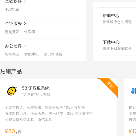
基础软件
bjxhd1****@163.com
购买了
WiseCRM
400电话
281027****@qq.com
购买了
智序-微商城
帮助中心
522909****@qq.com
购买了
53KF客服系统
快速解决您的问题
企业服务
187853****@qq.com
购买了
界面定制
定制开发
快客服
109546****@qq.com
购买了
WiseCRM
下载中心
办公硬件
快速下载海量软件
746788****@qq.com
购买了
智序-微商城
智能办公
智能手机
笔记本电脑
changs*********@300.cn
购买了
53KF客服系统
657257****@qq.com
购买了
智序-微商城
热销产品
ynX7kr****@cqyanneng.com
购买了
界面定制
53KF客服系统
642368****@qq.com
购买了
WiseCRM
“会营销”的云客服
290517****@qq.com
购买了
界面定制
全渠道接入、智能客服、数据分析等 100+ 项功能
提升
282454****@qq.com
购买了
53KF客服系统
直接对接百度、今日头条、腾讯社交、360 等流量平台
资费
208457****@qq.com
购买了
智序-微商城
免费提供营销工具、微信工具
自选
hexiao*****@163.com
购买了
WiseCRM
¥50
¥1
/月