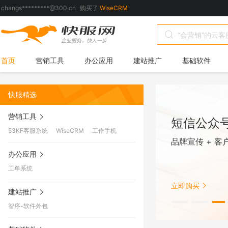
changs*********@300.cn
购买了
WiseCRM
657257****@qq.com
购买了
智序-微商城
ynX7kr****@cqyanneng.com
购买了
界面定制
642368****@qq.com
购买了
WiseCRM
首页
营销工具
办公应用
建站推广
基础软件
290517****@qq.com
购买了
53KF客服系统
282454****@qq.com
购买了
界面定制
快服精选
208457****@qq.com
购买了
智序-微商城
营销工具
hexiao*****@163.com
购买了
界面定制
短信公众
53KF客服系统
WiseCRM
工作手机
espowj****@gmail.com
购买了
53KF客服系统
品牌宣传 + 客
465409****@qq.com
购买了
WiseCRM
办公应用
815520****@qq.com
购买了
界面定制
工单系统
277871****@qq.com
购买了
智序-微商城
立即购买
建站推广
307690****@qq.com
购买了
53KF客服系统
智序-软件外包
dihong********@gmail.com
购买了
智序-微商城