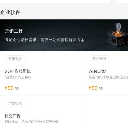
espowj****@gmail.com
购买了
界面定制
465409****@qq.com
购买了
53KF客服系统
企业软件
815520****@qq.com
购买了
智序-微商城
277871****@qq.com
购买了
WiseCRM
营销工具
307690****@qq.com
购买了
界面定制
满足企业增长需求，提供一站式营销解决方案
dihong********@gmail.com
购买了
53KF客服系统
bjxhd1****@163.com
购买了
WiseCRM
客服系统
客户管理
53KF客服系统
WiseCRM
“会营销”的云客服
从咨询到成单全业务流程
¥50
¥50
/月
/月
广告投放
社交广告
智能投放，为你的广告效果保驾护航